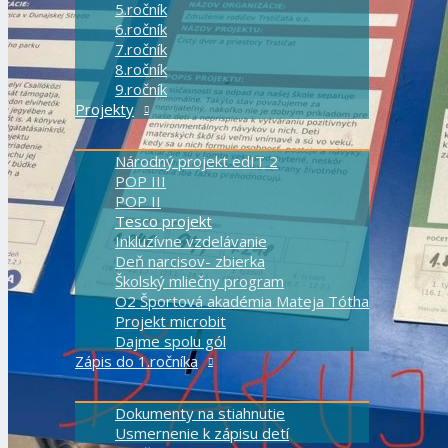
5.ročník
6.ročník
7.ročník
8.ročník
9.ročník
Projekty
Národný projekt edIT 2
POP III
POP II
Tesco projekt
Inkluzívne vzdelávanie
Deň narcisov- zbierka
Školský mliečny program
O2 Športová akadémia Mateja Tótha
Projekt microbit
Dajme spolu gól
Zápis do 1.ročníka
Dokumenty na stiahnutie
Usmernenie k zápisu detí