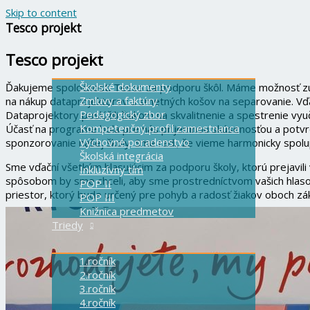
Skip to content
Tesco projekt
Úvodná stránka
Tesco projekt
Školské dokumenty
Ďakujeme spoločnosti Tesco za podporu škôl. Máme možnosť zúč
Zmluvy a faktúry
na nákup dataprojektorov a smetných košov na separovanie. Vď
Pedagogický zbor
Dataprojektory poslúžili žiakom na skvalitnenie a spestrenie vyu
Kompetenčný profil zamestnanca
Účasť na programe bola pre nás príjemnou skúsenosťou a potvrd
Výchovné poradenstvo
sponzorovanie našej školy. Sme radi, že vieme harmonicky spolup
Školská integrácia
Sme vďační všetkým hlasujúcim za podporu školy, ktorú prejavili
Inkluzívny tím
spôsobom by sme chceli, aby sme prostredníctvom vašich hlasov
POP II
priestor, ktorý bude určený pre pohyb a radosť žiakov oboch zák
POP III
Knižnica predmetov
Triedy
1.ročník
2.ročník
3.ročník
4.ročník