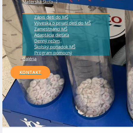
Materská škola
Zápis detí do MŠ
Výveska o prijatí detí do MŠ
Zamestnanci MŠ
Adaptácia dieťaťa
Denný režim
Školský poriadok MŠ
Program pomocný
Galéria
KONTAKT