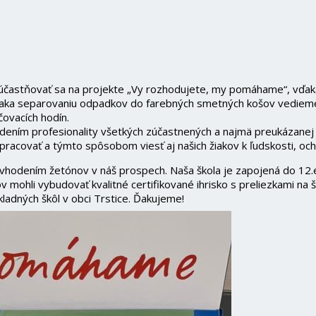
astňovať sa na projekte „Vy rozhodujete, my pomáhame“, vďaka k
aka separovaniu odpadkov do farebných smetných košov vedieme 
čovacích hodín.
ením profesionality všetkých zúčastnených a najmä preukázanej 
racovať a týmto spôsobom viesť aj našich žiakov k ľudskosti, och
 vhodením žetónov v náš prospech. Naša škola je zapojená do 12.e
 mohli vybudovať kvalitné certifikované ihrisko s preliezkami 
ladných škôl v obci Trstice. Ďakujeme!