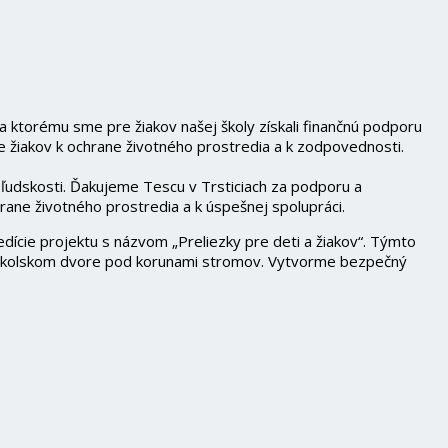
torému sme pre žiakov našej školy získali finančnú podporu
žiakov k ochrane životného prostredia a k zodpovednosti.
ľudskosti. Ďakujeme Tescu v Trsticiach za podporu a
rane životného prostredia a k úspešnej spolupráci.
dície projektu s názvom „Preliezky pre deti a žiakov“. Týmto
na školskom dvore pod korunami stromov. Vytvorme bezpečný